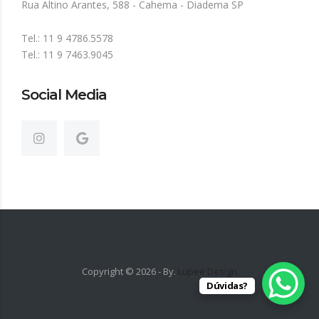
Rua Altino Arantes, 588 - Cahema - Diadema SP
Tel.: 11 9 4786.5578
Tel.: 11 9 7463.9045
Social Media
Copyright ©
2026
- By.
Lupee Design
Dúvidas?