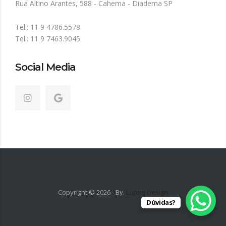
Rua Altino Arantes, 588 - Cahema - Diadema SP
Tel.: 11 9 4786.5578
Tel.: 11 9 7463.9045
Social Media
Copyright ©
2026
- By.
Lupee Design
Dúvidas?