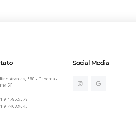
tato
Social Media
ltino Arantes, 588 - Cahema -
ema SP
 11 9 4786.5578
 11 9 7463.9045