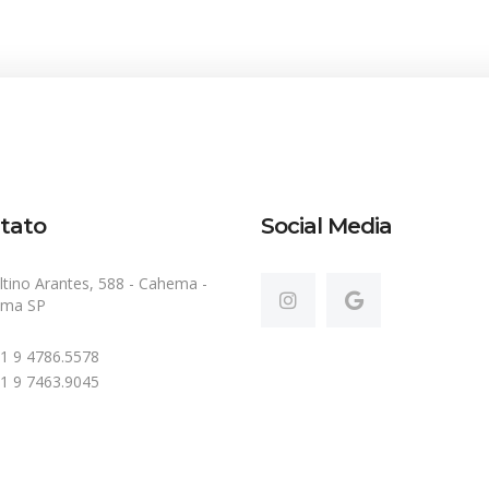
tato
Social Media
ltino Arantes, 588 - Cahema -
ema SP
 11 9 4786.5578
 11 9 7463.9045