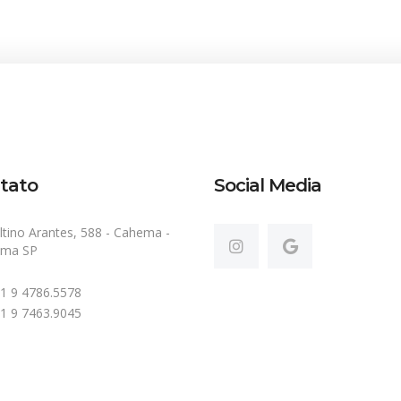
tato
Social Media
ltino Arantes, 588 - Cahema -
ema SP
 11 9 4786.5578
 11 9 7463.9045