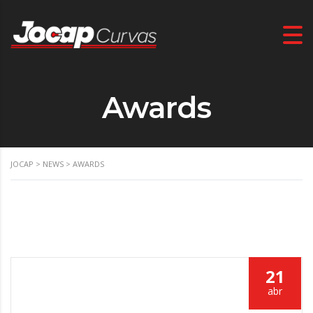
Awards
JOCAP
>
NEWS
>
AWARDS
21
abr